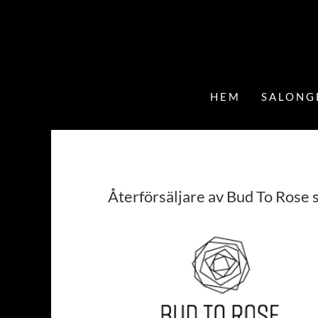
Fortsätt
till
innehållet
HEM
SALONG
Återförsäljare av Bud To Rose