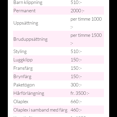
Barn klippning
510 :-
Permanent
2000 :-
per timme 1000
Uppsättning
:-
per timme 1500
Bruduppsättning
:-
Styling
510 :-
Luggklipp
150 :-
Fransfärg
150 :-
Brynfärg
150 :-
Paketögon
300 :-
Hårförlängning
fr. 3500 :-
Olaplex
660 :-
Olaplex i samband med färg
460 :-