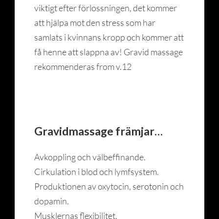
viktigt efter förlossningen, det kommer
att hjälpa mot den stress som har
samlats i kvinnans kropp och kommer att
få henne att slappna av! Gravid massage
rekommenderas from v.12
Gravidmassage främjar…
Avkoppling och välbeffinande.
Cirkulation i blod och lymfsystem.
Produktionen av oxytocin, serotonin och
dopamin.
Musklernas flexibilitet.