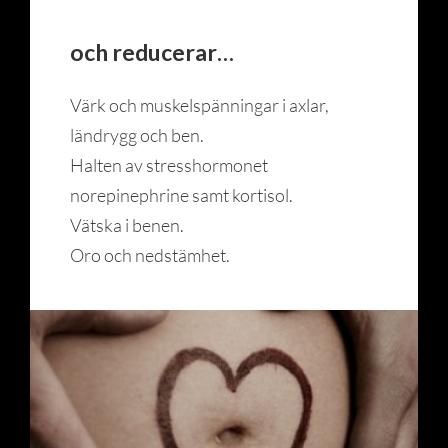
och reducerar…
Värk och muskelspänningar i axlar,
ländrygg och ben.
Halten av stresshormonet
norepinephrine samt kortisol.
Vätska i benen.
Oro och nedstämhet.