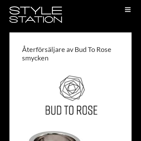
Fortsätt
till
innehållet
Återförsäljare av Bud To Rose
smycken