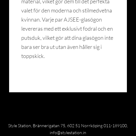
material, vilket gör dem till det perfekta
valet för den moderna och stilmedvetna
kvinnan. Varje par AJSEE-glasögon
levereras med ett exklusivt fodral och en
putsduk, vilket gör att dina glasögon inte
bara ser bra ut utan även håller sig i
toppskick.
Style Station, Brännerigatan 75, 602 51 Norrköping 011-189100,
info@stylestation.in