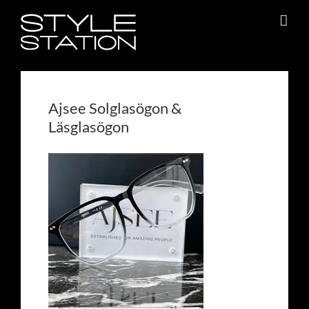
Fortsätt
till
innehållet
Ajsee Solglasögon &
Läsglasögon