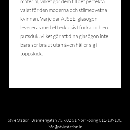
material, vilket gör dem till det perfekta
valet för den moderna och stilmedvetna
kvinnan. Varje par AJSEE-glasögon
levereras med ett exklusivt fodral och en
putsduk, vilket gör att dina glasögon inte
bara ser bra ut utan även håller sig i
toppskick.
Style Station, Brännerigatan 75, 602 51 Norrköping 011-189100,
info@stylestation.in