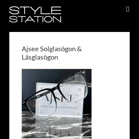
Fortsätt
till
innehållet
Ajsee Solglasögon &
Läsglasögon