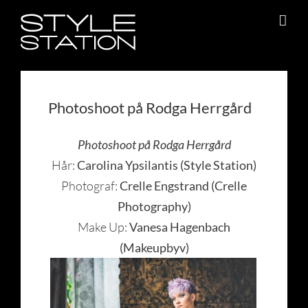
Fortsätt
till
innehållet
Photoshoot på Rodga Herrgård
Photoshoot på Rodga Herrgård
Hår:
Carolina Ypsilantis (Style Station)
Photograf:
Crelle Engstrand (
Crelle
Photography)
Make Up:
Vanesa Hagenbach
(Makeupbyv)