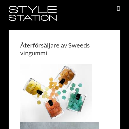
Fortsätt
till
innehållet
Återförsäljare av Sweeds
vingummi