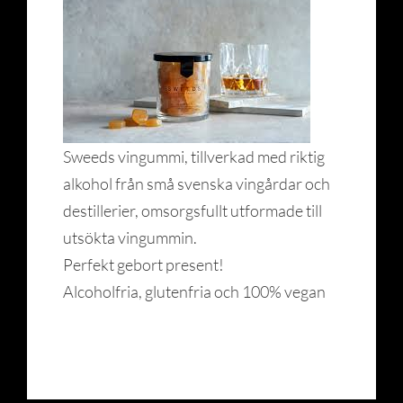
Sweeds vingummi, tillverkad med riktig
alkohol från små svenska vingårdar och
destillerier, omsorgsfullt utformade till
utsökta vingummin.
Perfekt gebort present!
Alcoholfria, glutenfria och 100% vegan