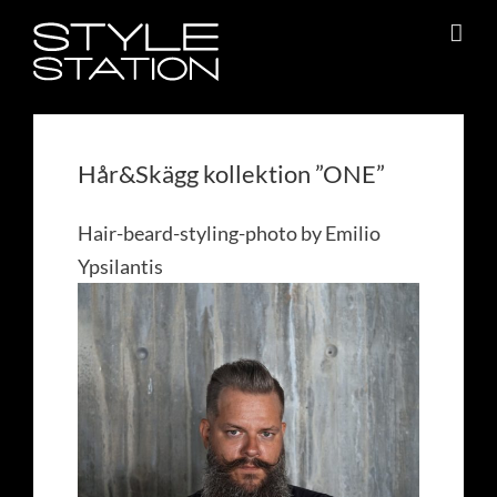
Fortsätt
till
innehållet
Hår&Skägg kollektion ”ONE”
Hair-beard-styling-photo by Emilio
Ypsilantis